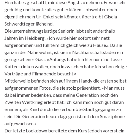
Finn hat es geschafft, mir diese Angst zu nehmen. Er war sehr
geduldig und konnte alles gut erklären – obwohl er doch
eigentlich mein Ur-Enkel sein könnte«, übertreibt Gisela
Schwerdtfeger lächelnd.
Die unternehmungslustige Seniorin lebt seit anderthalb
Jahren im Heidberg. »Ich wurde hier sofort sehr nett
aufgenommen und fühlte mich gleich wie zu Hause.« Da sie
ganz in der Nähe wohnt, ist sie im Nachbarschaftsladen ein
gerngesehener Gast. »Anfangs habe ich hier nur eine Tasse
Kaffee trinken wollen, doch inzwischen habe ich schon einige
Vorträge und Filmabende besucht.«
Mittlerweile befinden sich auf ihrem Handy die ersten selbst
aufgenommenen Fotos, die sie stolz präsentiert. »Man muss
dabei immer bedenken, dass meine Generation noch den
Zweiten Weltkrieg erlebt hat. Ich kann mich noch gut daran
erinnern, als Kind durch die zerbombte Stadt gegangen zu
sein. Die Generation heute dagegen ist mit dem Smartphone
aufgewachsen.«
Der letzte Lockdown bereitete dem Kurs jedoch vorerst ein