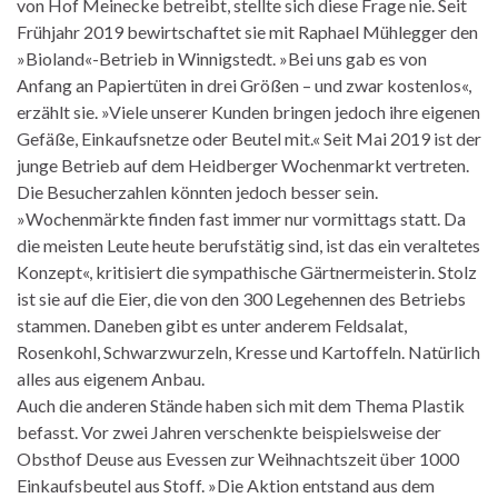
von Hof Meinecke betreibt, stellte sich diese Frage nie. Seit
Frühjahr 2019 bewirtschaftet sie mit Raphael Mühlegger den
»Bioland«-Betrieb in Winnigstedt. »Bei uns gab es von
Anfang an Papiertüten in drei Größen – und zwar kostenlos«,
erzählt sie. »Viele unserer Kunden bringen jedoch ihre eigenen
Gefäße, Einkaufsnetze oder Beutel mit.« Seit Mai 2019 ist der
junge Betrieb auf dem Heidberger Wochenmarkt vertreten.
Die Besucherzahlen könnten jedoch besser sein.
»Wochenmärkte finden fast immer nur vormittags statt. Da
die meisten Leute heute berufstätig sind, ist das ein veraltetes
Konzept«, kritisiert die sympathische Gärtnermeisterin. Stolz
ist sie auf die Eier, die von den 300 Legehennen des Betriebs
stammen. Daneben gibt es unter anderem Feldsalat,
Rosenkohl, Schwarzwurzeln, Kresse und Kartoffeln. Natürlich
alles aus eigenem Anbau.
Auch die anderen Stände haben sich mit dem Thema Plastik
befasst. Vor zwei Jahren verschenkte beispielsweise der
Obsthof Deuse aus Evessen zur Weihnachtszeit über 1000
Einkaufsbeutel aus Stoff. »Die Aktion entstand aus dem