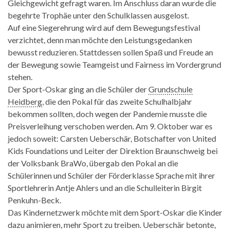
Gleichgewicht gefragt waren. Im Anschluss daran wurde die
begehrte Trophäe unter den Schulklassen ausgelost.
Auf eine Siegerehrung wird auf dem Bewegungsfestival
verzichtet, denn man möchte den Leistungsgedanken
bewusst reduzieren. Stattdessen sollen Spaß und Freude an
der Bewegung sowie Teamgeist und Fairness im Vordergrund
stehen.
Der Sport-Oskar ging an die Schüler der
Grundschule
Heidberg
, die den Pokal für das zweite Schulhalbjahr
bekommen sollten, doch wegen der Pandemie musste die
Preisverleihung verschoben werden. Am 9. Oktober war es
jedoch soweit: Carsten Ueberschär, Botschafter von United
Kids Foundations und Leiter der Direktion Braunschweig bei
der Volksbank BraWo, übergab den Pokal an die
Schülerinnen und Schüler der Förderklasse Sprache mit ihrer
Sportlehrerin Antje Ahlers und an die Schulleiterin Birgit
Penkuhn-Beck.
Das Kindernetzwerk möchte mit dem Sport-Oskar die Kinder
dazu animieren, mehr Sport zu treiben. Ueberschär betonte,