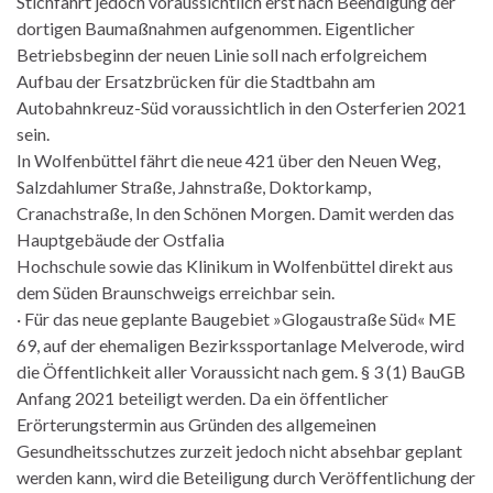
Stichfahrt jedoch voraussichtlich erst nach Beendigung der
dortigen Baumaßnahmen aufgenommen. Eigentlicher
Betriebsbeginn der neuen Linie soll nach erfolgreichem
Aufbau der Ersatzbrücken für die Stadtbahn am
Autobahnkreuz-Süd voraussichtlich in den Osterferien 2021
sein.
In Wolfenbüttel fährt die neue 421 über den Neuen Weg,
Salzdahlumer Straße, Jahnstraße, Doktorkamp,
Cranachstraße, In den Schönen Morgen. Damit werden das
Hauptgebäude der Ostfalia
Hochschule sowie das Klinikum in Wolfenbüttel direkt aus
dem Süden Braunschweigs erreichbar sein.
· Für das neue geplante Baugebiet »Glogaustraße Süd« ME
69, auf der ehemaligen Bezirkssportanlage Melverode, wird
die Öffentlichkeit aller Voraussicht nach gem. § 3 (1) BauGB
Anfang 2021 beteiligt werden. Da ein öffentlicher
Erörterungstermin aus Gründen des allgemeinen
Gesundheitsschutzes zurzeit jedoch nicht absehbar geplant
werden kann, wird die Beteiligung durch Veröffentlichung der