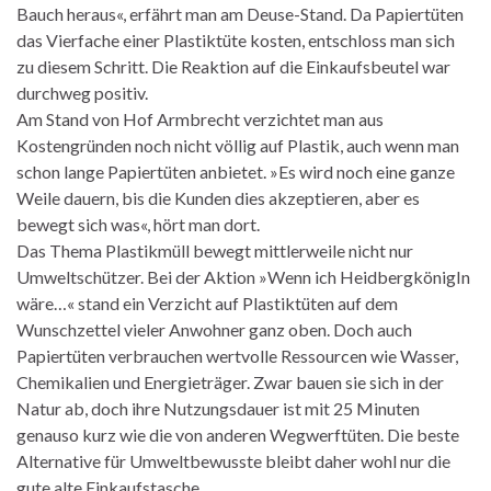
Bauch heraus«, erfährt man am Deuse-Stand. Da Papiertüten
das Vierfache einer Plastiktüte kosten, entschloss man sich
zu diesem Schritt. Die Reaktion auf die Einkaufsbeutel war
durchweg positiv.
Am Stand von Hof Armbrecht verzichtet man aus
Kostengründen noch nicht völlig auf Plastik, auch wenn man
schon lange Papiertüten anbietet. »Es wird noch eine ganze
Weile dauern, bis die Kunden dies akzeptieren, aber es
bewegt sich was«, hört man dort.
Das Thema Plastikmüll bewegt mittlerweile nicht nur
Umweltschützer. Bei der Aktion »Wenn ich HeidbergkönigIn
wäre…« stand ein Verzicht auf Plastiktüten auf dem
Wunschzettel vieler Anwohner ganz oben. Doch auch
Papiertüten verbrauchen wertvolle Ressourcen wie Wasser,
Chemikalien und Energieträger. Zwar bauen sie sich in der
Natur ab, doch ihre Nutzungsdauer ist mit 25 Minuten
genauso kurz wie die von anderen Wegwerftüten. Die beste
Alternative für Umweltbewusste bleibt daher wohl nur die
gute alte Einkaufstasche.