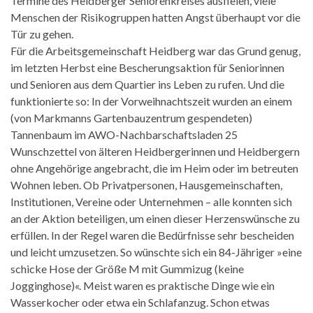
Termine des Heidberger Seniorenkreises ausfielen, viele
Menschen der Risikogruppen hatten Angst überhaupt vor die
Tür zu gehen.
Für die Arbeitsgemeinschaft Heidberg war das Grund genug,
im letzten Herbst eine Bescherungsaktion für Seniorinnen
und Senioren aus dem Quartier ins Leben zu rufen. Und die
funktionierte so: In der Vorweihnachtszeit wurden an einem
(von Markmanns Gartenbauzentrum gespendeten)
Tannenbaum im AWO-Nachbarschaftsladen 25
Wunschzettel von älteren Heidbergerinnen und Heidbergern
ohne Angehörige angebracht, die im Heim oder im betreuten
Wohnen leben. Ob Privatpersonen, Hausgemeinschaften,
Institutionen, Vereine oder Unternehmen – alle konnten sich
an der Aktion beteiligen, um einen dieser Herzenswünsche zu
erfüllen. In der Regel waren die Bedürfnisse sehr bescheiden
und leicht umzusetzen. So wünschte sich ein 84-Jähriger »eine
schicke Hose der Größe M mit Gummizug (keine
Jogginghose)«. Meist waren es praktische Dinge wie ein
Wasserkocher oder etwa ein Schlafanzug. Schon etwas