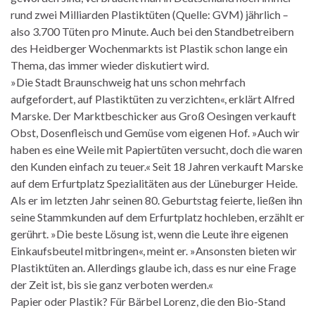
rund zwei Milliarden Plastiktüten (Quelle: GVM) jährlich –
also 3.700 Tüten pro Minute. Auch bei den Standbetreibern
des Heidberger Wochenmarkts ist Plastik schon lange ein
Thema, das immer wieder diskutiert wird.
»Die Stadt Braunschweig hat uns schon mehrfach
aufgefordert, auf Plastiktüten zu verzichten«, erklärt Alfred
Marske. Der Marktbeschicker aus Groß Oesingen verkauft
Obst, Dosenfleisch und Gemüse vom eigenen Hof. »Auch wir
haben es eine Weile mit Papiertüten versucht, doch die waren
den Kunden einfach zu teuer.« Seit 18 Jahren verkauft Marske
auf dem Erfurtplatz Spezialitäten aus der Lüneburger Heide.
Als er im letzten Jahr seinen 80. Geburtstag feierte, ließen ihn
seine Stammkunden auf dem Erfurtplatz hochleben, erzählt er
gerührt. »Die beste Lösung ist, wenn die Leute ihre eigenen
Einkaufsbeutel mitbringen«, meint er. »Ansonsten bieten wir
Plastiktüten an. Allerdings glaube ich, dass es nur eine Frage
der Zeit ist, bis sie ganz verboten werden.«
Papier oder Plastik? Für Bärbel Lorenz, die den Bio-Stand