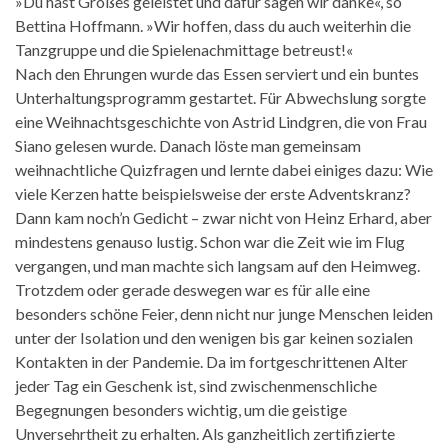
»Du hast Großes geleistet und dafür sagen wir danke«, so
Bettina Hoffmann. »Wir hoffen, dass du auch weiterhin die
Tanzgruppe und die Spielenachmittage betreust!«
Nach den Ehrungen wurde das Essen serviert und ein buntes
Unterhaltungsprogramm gestartet. Für Abwechslung sorgte
eine Weihnachtsgeschichte von Astrid Lindgren, die von Frau
Siano gelesen wurde. Danach löste man gemeinsam
weihnachtliche Quizfragen und lernte dabei einiges dazu: Wie
viele Kerzen hatte beispielsweise der erste Adventskranz?
Dann kam noch’n Gedicht – zwar nicht von Heinz Erhard, aber
mindestens genauso lustig. Schon war die Zeit wie im Flug
vergangen, und man machte sich langsam auf den Heimweg.
Trotzdem oder gerade deswegen war es für alle eine
besonders schöne Feier, denn nicht nur junge Menschen leiden
unter der Isolation und den wenigen bis gar keinen sozialen
Kontakten in der Pandemie. Da im fortgeschrittenen Alter
jeder Tag ein Geschenk ist, sind zwischenmenschliche
Begegnungen besonders wichtig, um die geistige
Unversehrtheit zu erhalten. Als ganzheitlich zertifizierte