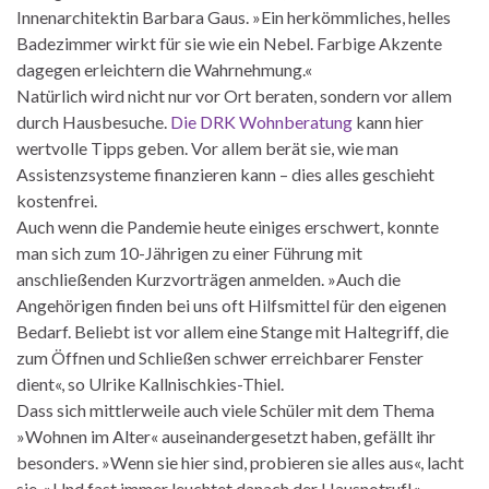
Innenarchitektin Barbara Gaus. »Ein herkömmliches, helles
Badezimmer wirkt für sie wie ein Nebel. Farbige Akzente
dagegen erleichtern die Wahrnehmung.«
Natürlich wird nicht nur vor Ort beraten, sondern vor allem
durch Hausbesuche.
Die DRK Wohnberatung
kann hier
wertvolle Tipps geben. Vor allem berät sie, wie man
Assistenzsysteme finanzieren kann – dies alles geschieht
kostenfrei.
Auch wenn die Pandemie heute einiges erschwert, konnte
man sich zum 10-Jährigen zu einer Führung mit
anschließenden Kurzvorträgen anmelden. »Auch die
Angehörigen finden bei uns oft Hilfsmittel für den eigenen
Bedarf. Beliebt ist vor allem eine Stange mit Haltegriff, die
zum Öffnen und Schließen schwer erreichbarer Fenster
dient«, so Ulrike Kallnischkies-Thiel.
Dass sich mittlerweile auch viele Schüler mit dem Thema
»Wohnen im Alter« auseinandergesetzt haben, gefällt ihr
besonders. »Wenn sie hier sind, probieren sie alles aus«, lacht
sie. »Und fast immer leuchtet danach der Hausnotruf!«