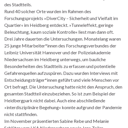
des Stadtteils.
Rund 40 solcher Orte wurden im Rahmen des
Forschungsprojekts »DiverCity – Sicherheit und Vielfalt im
Quartier« im Heidberg entdeckt. »Tunneleffekt, geringe
Beleuchtung, kaum soziale Kontrolle« liest man dann oft.
Drei Jahre dauerten die Untersuchungen. Monatelang waren
25 junge Mitarbeiter*innen des Forschungsverbundes der
Leibniz Universität Hannover und der Polizeiakademie
Niedersachsen im Heidberg unterwegs, um bauliche
Besonderheiten des Stadtteils zu erfassen und potentielle
Gefahrenquellen aufzuspüren. Dazu wurden Interviews mit
Entscheidungsträger*innen geführt und viele Menschen vor
Ort befragt. Die Untersuchung hatte nicht den Anspruch, den
gesamten Stadtteil einzubeziehen. So ist zum Beispiel der
Heidbergpark nicht dabei. Auch eine abschließende
»interdisziplinäre Begehung« konnte aufgrund der Pandemie
nicht stattfinden.
Im November präsentierten Sabine Rebe und Melanie
Schlüter vom LKA Niedersachsen sowie Jens Zeiler,