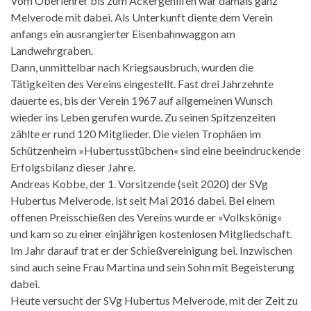
Vom Oberlehrer bis zum Ackergehilfen war damals ganz
Melverode mit dabei. Als Unterkunft diente dem Verein
anfangs ein ausrangierter Eisenbahnwaggon am
Landwehrgraben.
Dann, unmittelbar nach Kriegsausbruch, wurden die
Tätigkeiten des Vereins eingestellt. Fast drei Jahrzehnte
dauerte es, bis der Verein 1967 auf allgemeinen Wunsch
wieder ins Leben gerufen wurde. Zu seinen Spitzenzeiten
zählte er rund 120 Mitglieder. Die vielen Trophäen im
Schützenheim »Hubertusstübchen« sind eine beeindruckende
Erfolgsbilanz dieser Jahre.
Andreas Kobbe, der 1. Vorsitzende (seit 2020) der SVg
Hubertus Melverode, ist seit Mai 2016 dabei. Bei einem
offenen Preisschießen des Vereins wurde er »Volkskönig«
und kam so zu einer einjährigen kostenlosen Mitgliedschaft.
Im Jahr darauf trat er der Schießvereinigung bei. Inzwischen
sind auch seine Frau Martina und sein Sohn mit Begeisterung
dabei.
Heute versucht der SVg Hubertus Melverode, mit der Zeit zu