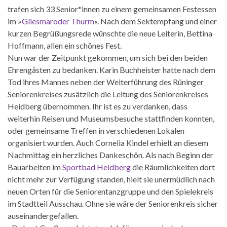
trafen sich 33 Senior*innen zu einem gemeinsamen Festessen
im »
Gliesmaroder Thurm
«. Nach dem Sektempfang und einer
kurzen Begrüßungsrede wünschte die neue Leiterin, Bettina
Hoffmann, allen ein schönes Fest.
Nun war der Zeitpunkt gekommen, um sich bei den beiden
Ehrengästen zu bedanken. Karin Buchheister hatte nach dem
Tod ihres Mannes neben der Weiterführung des Rüninger
Seniorenkreises zusätzlich die Leitung des Seniorenkreises
Heidberg übernommen. Ihr ist es zu verdanken, dass
weiterhin Reisen und Museumsbesuche stattfinden konnten,
oder gemeinsame Treffen in verschiedenen Lokalen
organisiert wurden. Auch Cornelia Kindel erhielt an diesem
Nachmittag ein herzliches Dankeschön. Als nach Beginn der
Bauarbeiten im
Sportbad Heidberg
die Räumlichkeiten dort
nicht mehr zur Verfügung standen, hielt sie unermüdlich nach
neuen Orten für die Seniorentanzgruppe und den Spielekreis
im Stadtteil Ausschau. Ohne sie wäre der Seniorenkreis sicher
auseinandergefallen.