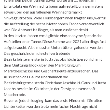
Wie in den beiden Jahren davor wurde am 1. Advent am
Erfurtplatz ein Weihnachtsbaum aufgestellt, um wenigstens
etwas über den ausfallenden Weihnachtsmarkt
hinwegzutrösten. Viele Heidberger*innen fragten uns, wer für
die Aufstellung der sechs Meter hohen Tanne verantwortlich
war. Die Antwort ist länger, als man zunächst denkt.
In den letzten Jahren ermöglichte eine anonyme Spende das
Aufstellen einer Tanne. Diese Summe war 2021 allerdings fast
aufgebraucht. Also mussten Unterstützer gefunden werden.
Das geschah, indem die stellvertretende
Bezirksbürgermeisterin Jutta Jacobs höchstpersönlich mit
dem Quittungsblock über den Markt ging, um
Marktbeschicker und Geschäftsleute anzusprechen. Das
Aussuchen des Baums übernahmen die
Bezirksbürgermeisterin Christiane Jaschinski-Gaus und Jutta
Jacobs bereits im Oktober, in der Forstgenossenschaft
Mascherode.
Bevor es jedoch losging, kam das erste Hindernis: Die alten
Lichterketten wurden trotz mehrfacher Nachfrage nicht