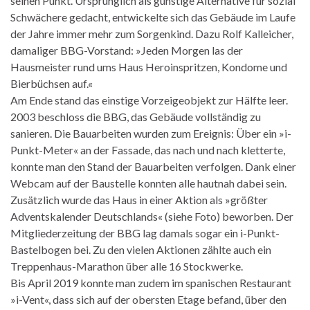
seinen Punkt. Ursprünglich als günstige Alternative für sozial
Schwächere gedacht, entwickelte sich das Gebäude im Laufe
der Jahre immer mehr zum Sorgenkind. Dazu Rolf Kalleicher,
damaliger BBG-Vorstand: »Jeden Morgen las der
Hausmeister rund ums Haus Heroinspritzen, Kondome und
Bierbüchsen auf.«
Am Ende stand das einstige Vorzeigeobjekt zur Hälfte leer.
2003 beschloss die BBG, das Gebäude vollständig zu
sanieren. Die Bauarbeiten wurden zum Ereignis: Über ein »i-
Punkt-Meter« an der Fassade, das nach und nach kletterte,
konnte man den Stand der Bauarbeiten verfolgen. Dank einer
Webcam auf der Baustelle konnten alle hautnah dabei sein.
Zusätzlich wurde das Haus in einer Aktion als »größter
Adventskalender Deutschlands« (siehe Foto) beworben. Der
Mitgliederzeitung der BBG lag damals sogar ein i-Punkt-
Bastelbogen bei. Zu den vielen Aktionen zählte auch ein
Treppenhaus-Marathon über alle 16 Stockwerke.
Bis April 2019 konnte man zudem im spanischen Restaurant
»i-Vent«, dass sich auf der obersten Etage befand, über den