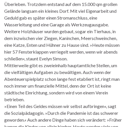
Überleben. Trotzdem entstand auf dem 15.000 qm großen
Gelände langsam ein kleines Dorf. Mit viel Eigenarbeit und
Geduld gab es später einen Stromanschluss, eine
Wasserleitung und eine Garage als Werkzeugausgabe.
Weitere Holzhäuser wurden gebaut, sogar ein Tierhaus, in
dem inzwischen vier Ziegen, Kaninchen, Meerschweinchen,
eine Katze, Enten und Hühner zu Hause sind. »Heute müssen
hier 57 Fensterklappen verriegelt werden, wenn wir abends
schließen«, staunt Evelyn Simson.
Mittlerweile gibt es zweieinhalb hauptamtliche Stellen, um
die vielfältigen Aufgaben zu bewältigen. Auch wenn der
Abenteuerspielplatz schon lange fest etabliert ist, ringt man
noch immer um finanzielle Mittel, denn der Ort ist keine
städtische Einrichtung, sondern wird von einem Verein
betrieben.
»Einen Teil des Geldes müssen wir selbst aufbringen«, sagt
die Sozialpädagogin. »Durch die Pandemie ist das schwerer
geworden.« Auch andere Dinge haben sich verändert: »Früher
kamen die Kinder von allein hierher. Heute werden viele von