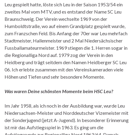
Leu gespielt hatte, löste sich Leu in der Saison 1953/54 ein
zweites Mal vom MTV, und es entstand der Name SC Leu
Braunschweig. Der Verein wechselte 1969 von der
Humboldtstraße, wo auf einem Grandplatz gespielt wurde,
zum Franzschen Feld. Bis Anfang der 70er war Leu mehrfach
Stadtmeister, Hallenmeister und 2 Mal Niedersächsischer
Fussballamateurmeister. 1969 stiegen die 1. Herren sogar in
die Regionalliga Nord auf. 1979 zog der Verein in den
Heidberg und trägt seitdem den Namen Heidberger SC Leu
06. Ich erlebte zusammen mit den Vereinskameraden viele
Höhen und Tiefen und sehr besondere Momente.
Was waren Deine schönsten Momente beim HSC Leu?
Im Jahr 1958, als ich noch in der Ausbildung war, wurde Leu
Niedersachsen-Meister und Norddeutscher Vizemeister mit
der Sonderjugend (jetzt A-Jugend). In besonderer Erinnerung
ist mir das Aufstiegsspiel in 1963. Es ging um die
Aufstiegsrunde zur Regionalliga Nord 1963/64. Damals