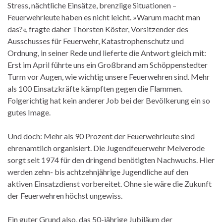
Stress, nächtliche Einsätze, brenzlige Situationen –
Feuerwehrleute haben es nicht leicht. »Warum macht man
das?«, fragte daher Thorsten Köster, Vorsitzender des
Ausschusses für Feuerwehr, Katastrophenschutz und
Ordnung, in seiner Rede und lieferte die Antwort gleich mit:
Erst im April führte uns ein Großbrand am Schöppenstedter
Turm vor Augen, wie wichtig unsere Feuerwehren sind. Mehr
als 100 Einsatzkräfte kämpften gegen die Flammen.
Folgerichtig hat kein anderer Job bei der Bevölkerung ein so
gutes Image.
Und doch: Mehr als 90 Prozent der Feuerwehrleute sind
ehrenamtlich organisiert. Die Jugendfeuerwehr Melverode
sorgt seit 1974 für den dringend benötigten Nachwuchs. Hier
werden zehn- bis achtzehnjährige Jugendliche auf den
aktiven Einsatzdienst vorbereitet. Ohne sie wäre die Zukunft
der Feuerwehren höchst ungewiss.
Ein guter Grund also, das 50-jährige Jubiläum der