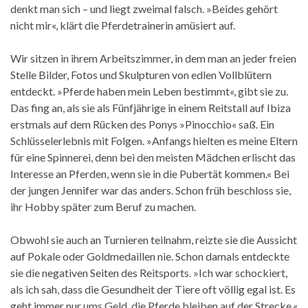
denkt man sich – und liegt zweimal falsch. »Beides gehört
nicht mir«, klärt die Pferdetrainerin amüsiert auf.
Wir sitzen in ihrem Arbeitszimmer, in dem man an jeder freien
Stelle Bilder, Fotos und Skulpturen von edlen Vollblütern
entdeckt. »Pferde haben mein Leben bestimmt«, gibt sie zu.
Das fing an, als sie als Fünfjährige in einem Reitstall auf Ibiza
erstmals auf dem Rücken des Ponys »Pinocchio« saß. Ein
Schlüsselerlebnis mit Folgen. »Anfangs hielten es meine Eltern
für eine Spinnerei, denn bei den meisten Mädchen erlischt das
Interesse an Pferden, wenn sie in die Pubertät kommen.« Bei
der jungen Jennifer war das anders. Schon früh beschloss sie,
ihr Hobby später zum Beruf zu machen.
Obwohl sie auch an Turnieren teilnahm, reizte sie die Aussicht
auf Pokale oder Goldmedaillen nie. Schon damals entdeckte
sie die negativen Seiten des Reitsports. »Ich war schockiert,
als ich sah, dass die Gesundheit der Tiere oft völlig egal ist. Es
geht immer nur ums Geld, die Pferde bleiben auf der Strecke.«