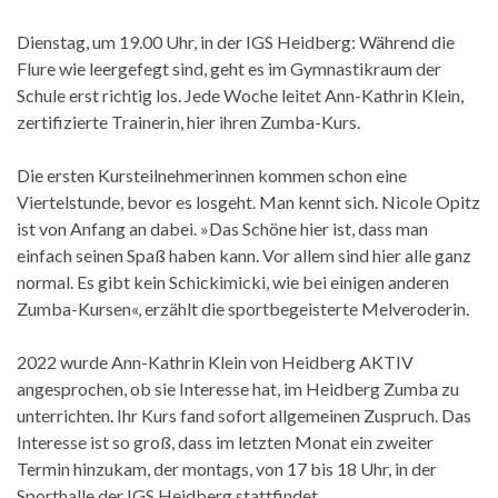
Dienstag, um 19.00 Uhr, in der IGS Heidberg: Während die
Flure wie leergefegt sind, geht es im Gymnastikraum der
Schule erst richtig los. Jede Woche leitet Ann-Kathrin Klein,
zertifizierte Trainerin, hier ihren Zumba-Kurs.
Die ersten Kursteilnehmerinnen kommen schon eine
Viertelstunde, bevor es losgeht. Man kennt sich. Nicole Opitz
ist von Anfang an dabei. »Das Schöne hier ist, dass man
einfach seinen Spaß haben kann. Vor allem sind hier alle ganz
normal. Es gibt kein Schickimicki, wie bei einigen anderen
Zumba-Kursen«, erzählt die sportbegeisterte Melveroderin.
2022 wurde Ann-Kathrin Klein von Heidberg AKTIV
angesprochen, ob sie Interesse hat, im Heidberg Zumba zu
unterrichten. Ihr Kurs fand sofort allgemeinen Zuspruch. Das
Interesse ist so groß, dass im letzten Monat ein zweiter
Termin hinzukam, der montags, von 17 bis 18 Uhr, in der
Sporthalle der IGS Heidberg stattfindet.