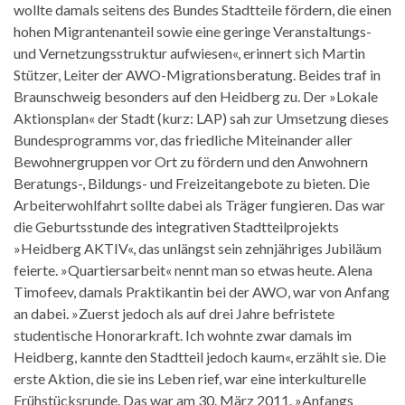
wollte damals seitens des Bundes Stadtteile fördern, die einen
hohen Migrantenanteil sowie eine geringe Veranstaltungs-
und Vernetzungsstruktur aufwiesen«, erinnert sich Martin
Stützer, Leiter der AWO-Migrationsberatung. Beides traf in
Braunschweig besonders auf den Heidberg zu. Der »Lokale
Aktionsplan« der Stadt (kurz: LAP) sah zur Umsetzung dieses
Bundesprogramms vor, das friedliche Miteinander aller
Bewohnergruppen vor Ort zu fördern und den Anwohnern
Beratungs-, Bildungs- und Freizeitangebote zu bieten. Die
Arbeiterwohlfahrt sollte dabei als Träger fungieren. Das war
die Geburtsstunde des integrativen Stadtteilprojekts
»Heidberg AKTIV«, das unlängst sein zehnjähriges Jubiläum
feierte. »Quartiersarbeit« nennt man so etwas heute. Alena
Timofeev, damals Praktikantin bei der AWO, war von Anfang
an dabei. »Zuerst jedoch als auf drei Jahre befristete
studentische Honorarkraft. Ich wohnte zwar damals im
Heidberg, kannte den Stadtteil jedoch kaum«, erzählt sie. Die
erste Aktion, die sie ins Leben rief, war eine interkulturelle
Frühstücksrunde. Das war am 30. März 2011. »Anfangs