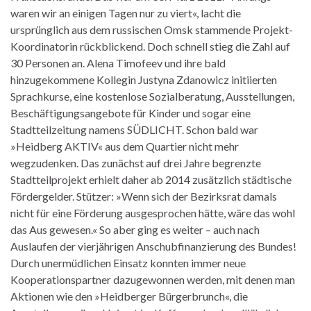
waren wir an einigen Tagen nur zu viert«, lacht die
ursprünglich aus dem russischen Omsk stammende Projekt-
Koordinatorin rückblickend. Doch schnell stieg die Zahl auf
30 Personen an. Alena Timofeev und ihre bald
hinzugekommene Kollegin Justyna Zdanowicz initiierten
Sprachkurse, eine kostenlose Sozialberatung, Ausstellungen,
Beschäftigungsangebote für Kinder und sogar eine
Stadtteilzeitung namens SÜDLICHT. Schon bald war
»Heidberg AKTIV« aus dem Quartier nicht mehr
wegzudenken. Das zunächst auf drei Jahre begrenzte
Stadtteilprojekt erhielt daher ab 2014 zusätzlich städtische
Fördergelder. Stützer: »Wenn sich der Bezirksrat damals
nicht für eine Förderung ausgesprochen hätte, wäre das wohl
das Aus gewesen.« So aber ging es weiter – auch nach
Auslaufen der vierjährigen Anschubfinanzierung des Bundes!
Durch unermüdlichen Einsatz konnten immer neue
Kooperationspartner dazugewonnen werden, mit denen man
Aktionen wie den »Heidberger Bürgerbrunch«, die