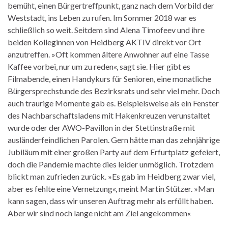
bemüht, einen Bürgertreffpunkt, ganz nach dem Vorbild der
Weststadt, ins Leben zu rufen. Im Sommer 2018 war es
schließlich so weit. Seitdem sind Alena Timofeev und ihre
beiden Kolleginnen von Heidberg AKTIV direkt vor Ort
anzutreffen. »Oft kommen ältere Anwohner auf eine Tasse
Kaffee vorbei, nur um zu reden«, sagt sie. Hier gibt es
Filmabende, einen Handykurs für Senioren, eine monatliche
Bürgersprechstunde des Bezirksrats und sehr viel mehr. Doch
auch traurige Momente gab es. Beispielsweise als ein Fenster
des Nachbarschaftsladens mit Hakenkreuzen verunstaltet
wurde oder der AWO-Pavillon in der Stettinstraße mit
ausländerfeindlichen Parolen. Gern hätte man das zehnjährige
Jubiläum mit einer großen Party auf dem Erfurtplatz gefeiert,
doch die Pandemie machte dies leider unmöglich. Trotzdem
blickt man zufrieden zurück. »Es gab im Heidberg zwar viel,
aber es fehlte eine Vernetzung«, meint Martin Stützer. »Man
kann sagen, dass wir unseren Auftrag mehr als erfüllt haben.
Aber wir sind noch lange nicht am Ziel angekommen«