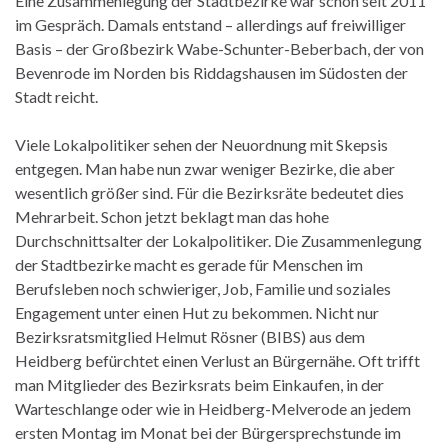
Eine Zusammenlegung der Stadtbezirke war schon seit 2011
im Gespräch. Damals entstand – allerdings auf freiwilliger
Basis – der Großbezirk Wabe-Schunter-Beberbach, der von
Bevenrode im Norden bis Riddagshausen im Südosten der
Stadt reicht.
Viele Lokalpolitiker sehen der Neuordnung mit Skepsis
entgegen. Man habe nun zwar weniger Bezirke, die aber
wesentlich größer sind. Für die Bezirksräte bedeutet dies
Mehrarbeit. Schon jetzt beklagt man das hohe
Durchschnittsalter der Lokalpolitiker. Die Zusammenlegung
der Stadtbezirke macht es gerade für Menschen im
Berufsleben noch schwieriger, Job, Familie und soziales
Engagement unter einen Hut zu bekommen. Nicht nur
Bezirksratsmitglied Helmut Rösner (BIBS) aus dem
Heidberg befürchtet einen Verlust an Bürgernähe. Oft trifft
man Mitglieder des Bezirksrats beim Einkaufen, in der
Warteschlange oder wie in Heidberg-Melverode an jedem
ersten Montag im Monat bei der Bürgersprechstunde im