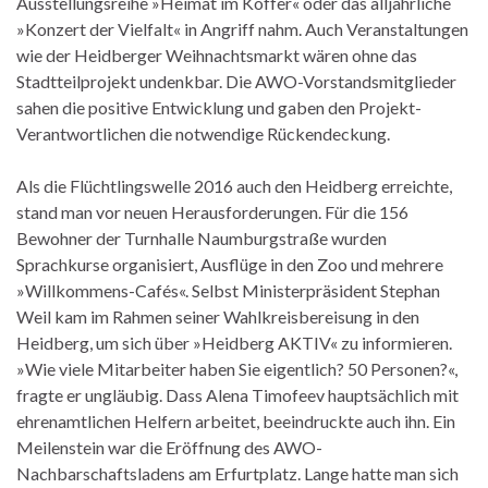
Ausstellungsreihe »Heimat im Koffer« oder das alljährliche
»Konzert der Vielfalt« in Angriff nahm. Auch Veranstaltungen
wie der Heidberger Weihnachtsmarkt wären ohne das
Stadtteilprojekt undenkbar. Die AWO-Vorstandsmitglieder
sahen die positive Entwicklung und gaben den Projekt-
Verantwortlichen die notwendige Rückendeckung.
Als die Flüchtlingswelle 2016 auch den Heidberg erreichte,
stand man vor neuen Herausforderungen. Für die 156
Bewohner der Turnhalle Naumburgstraße wurden
Sprachkurse organisiert, Ausflüge in den Zoo und mehrere
»Willkommens-Cafés«. Selbst Ministerpräsident Stephan
Weil kam im Rahmen seiner Wahlkreisbereisung in den
Heidberg, um sich über »Heidberg AKTIV« zu informieren.
»Wie viele Mitarbeiter haben Sie eigentlich? 50 Personen?«,
fragte er ungläubig. Dass Alena Timofeev hauptsächlich mit
ehrenamtlichen Helfern arbeitet, beeindruckte auch ihn. Ein
Meilenstein war die Eröffnung des AWO-
Nachbarschaftsladens am Erfurtplatz. Lange hatte man sich