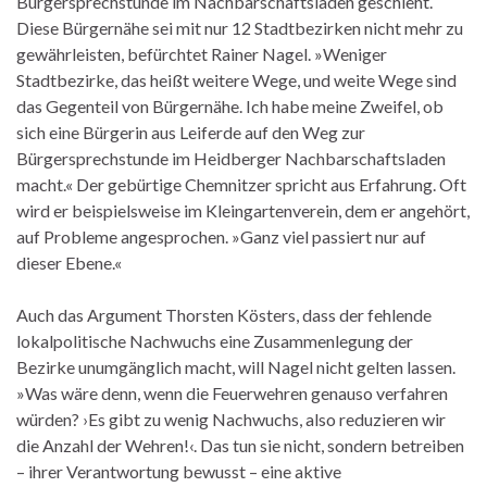
Bürgersprechstunde im Nachbarschaftsladen geschieht.
Diese Bürgernähe sei mit nur 12 Stadtbezirken nicht mehr zu
gewährleisten, befürchtet Rainer Nagel. »Weniger
Stadtbezirke, das heißt weitere Wege, und weite Wege sind
das Gegenteil von Bürgernähe. Ich habe meine Zweifel, ob
sich eine Bürgerin aus Leiferde auf den Weg zur
Bürgersprechstunde im Heidberger Nachbarschaftsladen
macht.« Der gebürtige Chemnitzer spricht aus Erfahrung. Oft
wird er beispielsweise im Kleingartenverein, dem er angehört,
auf Probleme angesprochen. »Ganz viel passiert nur auf
dieser Ebene.«
Auch das Argument Thorsten Kösters, dass der fehlende
lokalpolitische Nachwuchs eine Zusammenlegung der
Bezirke unumgänglich macht, will Nagel nicht gelten lassen.
»Was wäre denn, wenn die Feuerwehren genauso verfahren
würden? ›Es gibt zu wenig Nachwuchs, also reduzieren wir
die Anzahl der Wehren!‹. Das tun sie nicht, sondern betreiben
– ihrer Verantwortung bewusst – eine aktive