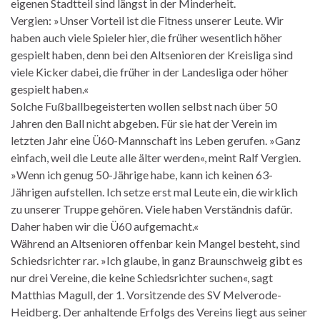
eigenen Stadtteil sind längst in der Minderheit.
Vergien: »Unser Vorteil ist die Fitness unserer Leute. Wir
haben auch viele Spieler hier, die früher wesentlich höher
gespielt haben, denn bei den Altsenioren der Kreisliga sind
viele Kicker dabei, die früher in der Landesliga oder höher
gespielt haben.«
Solche Fußballbegeisterten wollen selbst nach über 50
Jahren den Ball nicht abgeben. Für sie hat der Verein im
letzten Jahr eine Ü60-Mannschaft ins Leben gerufen. »Ganz
einfach, weil die Leute alle älter werden«, meint Ralf Vergien.
»Wenn ich genug 50-Jährige habe, kann ich keinen 63-
Jährigen aufstellen. Ich setze erst mal Leute ein, die wirklich
zu unserer Truppe gehören. Viele haben Verständnis dafür.
Daher haben wir die Ü60 aufgemacht.«
Während an Altsenioren offenbar kein Mangel besteht, sind
Schiedsrichter rar. »Ich glaube, in ganz Braunschweig gibt es
nur drei Vereine, die keine Schiedsrichter suchen«, sagt
Matthias Magull, der 1. Vorsitzende des SV Melverode-
Heidberg. Der anhaltende Erfolgs des Vereins liegt aus seiner