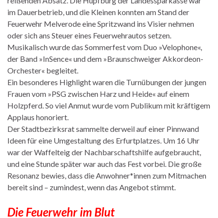
reißenden Absatz. Die Hüpfburg der Landessparkasse war
im Dauerbetrieb, und die Kleinen konnten am Stand der
Feuerwehr Melverode eine Spritzwand ins Visier nehmen
oder sich ans Steuer eines Feuerwehrautos setzen.
Musikalisch wurde das Sommerfest vom Duo »Velophone«,
der Band »InSence« und dem »Braunschweiger Akkordeon-
Orchester« begleitet.
Ein besonderes Highlight waren die Turnübungen der jungen
Frauen vom »PSG zwischen Harz und Heide« auf einem
Holzpferd. So viel Anmut wurde vom Publikum mit kräftigem
Applaus honoriert.
Der Stadtbezirksrat sammelte derweil auf einer Pinnwand
Ideen für eine Umgestaltung des Erfurtplatzes. Um 16 Uhr
war der Waffelteig der Nachbarschaftshilfe aufgebraucht,
und eine Stunde später war auch das Fest vorbei. Die große
Resonanz bewies, dass die Anwohner*innen zum Mitmachen
bereit sind – zumindest, wenn das Angebot stimmt.
Die Feuerwehr im Blut