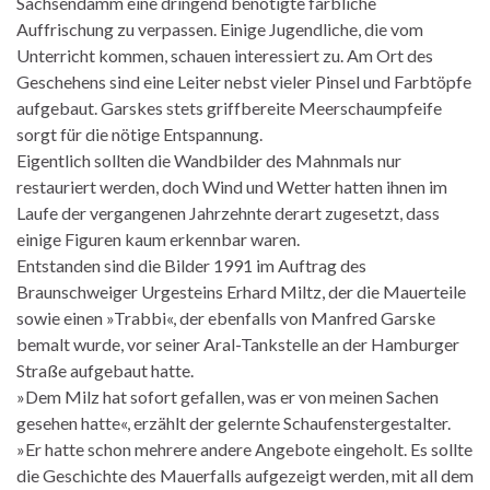
Sachsendamm eine dringend benötigte farbliche
Auffrischung zu verpassen. Einige Jugendliche, die vom
Unterricht kommen, schauen interessiert zu. Am Ort des
Geschehens sind eine Leiter nebst vieler Pinsel und Farbtöpfe
aufgebaut. Garskes stets griffbereite Meerschaumpfeife
sorgt für die nötige Entspannung.
Eigentlich sollten die Wandbilder des Mahnmals nur
restauriert werden, doch Wind und Wetter hatten ihnen im
Laufe der vergangenen Jahrzehnte derart zugesetzt, dass
einige Figuren kaum erkennbar waren.
Entstanden sind die Bilder 1991 im Auftrag des
Braunschweiger Urgesteins Erhard Miltz, der die Mauerteile
sowie einen »Trabbi«, der ebenfalls von Manfred Garske
bemalt wurde, vor seiner Aral-Tankstelle an der Hamburger
Straße aufgebaut hatte.
»Dem Milz hat sofort gefallen, was er von meinen Sachen
gesehen hatte«, erzählt der gelernte Schaufenstergestalter.
»Er hatte schon mehrere andere Angebote eingeholt. Es sollte
die Geschichte des Mauerfalls aufgezeigt werden, mit all dem