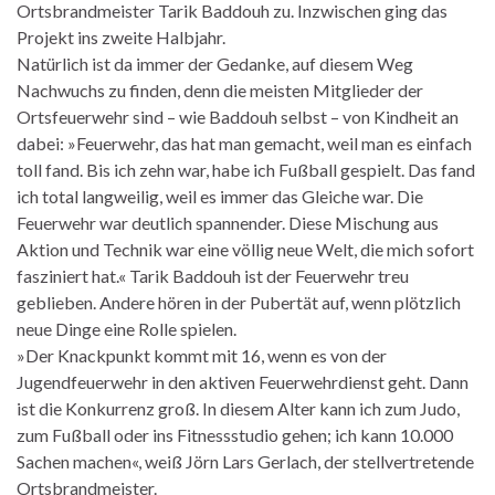
Ortsbrandmeister Tarik Baddouh zu. Inzwischen ging das
Projekt ins zweite Halbjahr.
Natürlich ist da immer der Gedanke, auf diesem Weg
Nachwuchs zu finden, denn die meisten Mitglieder der
Ortsfeuerwehr sind – wie Baddouh selbst – von Kindheit an
dabei: »Feuerwehr, das hat man gemacht, weil man es einfach
toll fand. Bis ich zehn war, habe ich Fußball gespielt. Das fand
ich total langweilig, weil es immer das Gleiche war. Die
Feuerwehr war deutlich spannender. Diese Mischung aus
Aktion und Technik war eine völlig neue Welt, die mich sofort
fasziniert hat.« Tarik Baddouh ist der Feuerwehr treu
geblieben. Andere hören in der Pubertät auf, wenn plötzlich
neue Dinge eine Rolle spielen.
»Der Knackpunkt kommt mit 16, wenn es von der
Jugendfeuerwehr in den aktiven Feuerwehrdienst geht. Dann
ist die Konkurrenz groß. In diesem Alter kann ich zum Judo,
zum Fußball oder ins Fitnessstudio gehen; ich kann 10.000
Sachen machen«, weiß Jörn Lars Gerlach, der stellvertretende
Ortsbrandmeister.