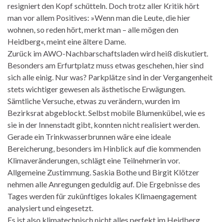
resigniert den Kopf schütteln. Doch trotz aller Kritik hört
man vor allem Positives: »Wenn man die Leute, die hier
wohnen, so reden hört, merkt man – alle mögen den
Heidberg«, meint eine ältere Dame.
Zurück im AWO-Nachbarschaftsladen wird heiß diskutiert.
Besonders am Erfurtplatz muss etwas geschehen, hier sind
sich alle einig. Nur was? Parkplätze sind in der Vergangenheit
stets wichtiger gewesen als ästhetische Erwägungen.
Sämtliche Versuche, etwas zu verändern, wurden im
Bezirksrat abgeblockt. Selbst mobile Blumenkübel, wie es
sie in der Innenstadt gibt, konnten nicht realisiert werden.
Gerade ein Trinkwasserbrunnen wäre eine ideale
Bereicherung, besonders im Hinblick auf die kommenden
Klimaveränderungen, schlägt eine Teilnehmerin vor.
Allgemeine Zustimmung. Saskia Bothe und Birgit Klötzer
nehmen alle Anregungen geduldig auf. Die Ergebnisse des
Tages werden für zukünftiges lokales Klimaengagement
analysiert und eingesetzt.
Es ist also klimatechnisch nicht alles perfekt im Heidberg.