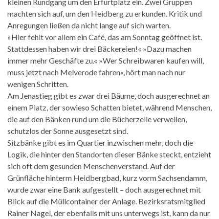
kleinen Rundgang um den Erfurtplatz ein. Zwei Gruppen
machten sich auf, um den Heidberg zu erkunden. Kritik und
Anregungen ließen da nicht lange auf sich warten.
»Hier fehlt vor allem ein Café, das am Sonntag geöffnet ist.
Stattdessen haben wir drei Bäckereien!« »Dazu machen
immer mehr Geschäfte zu.« »Wer Schreibwaren kaufen will,
muss jetzt nach Melverode fahren«, hört man nach nur
wenigen Schritten.
Am Jenastieg gibt es zwar drei Bäume, doch ausgerechnet an
einem Platz, der sowieso Schatten bietet, während Menschen,
die auf den Bänken rund um die Bücherzelle verweilen,
schutzlos der Sonne ausgesetzt sind.
Sitzbänke gibt es im Quartier inzwischen mehr, doch die
Logik, die hinter den Standorten dieser Bänke steckt, entzieht
sich oft dem gesunden Menschenverstand. Auf der
Grünfläche hinterm Heidbergbad, kurz vorm Sachsendamm,
wurde zwar eine Bank aufgestellt – doch ausgerechnet mit
Blick auf die Müllcontainer der Anlage. Bezirksratsmitglied
Rainer Nagel, der ebenfalls mit uns unterwegs ist, kann da nur